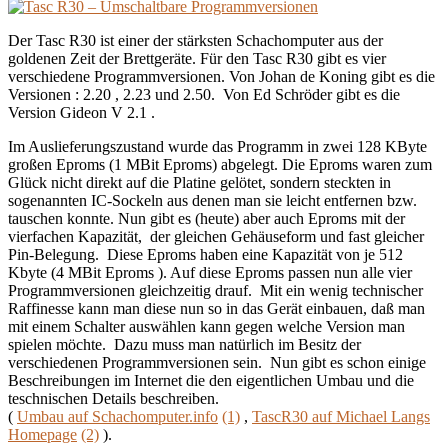
auf
WLAN/Blu
Der Tasc R30 ist einer der stärksten Schachomputer aus der
goldenen Zeit der Brettgeräte. Für den Tasc R30 gibt es vier
verschiedene Programmversionen. Von Johan de Koning gibt es die
Versionen : 2.20 , 2.23 und 2.50. Von Ed Schröder gibt es die
Version Gideon V 2.1 .
Im Auslieferungszustand wurde das Programm in zwei 128 KByte
großen Eproms (1 MBit Eproms) abgelegt. Die Eproms waren zum
Glück nicht direkt auf die Platine gelötet, sondern steckten in
sogenannten IC-Sockeln aus denen man sie leicht entfernen bzw.
tauschen konnte. Nun gibt es (heute) aber auch Eproms mit der
vierfachen Kapazität, der gleichen Gehäuseform und fast gleicher
Pin-Belegung. Diese Eproms haben eine Kapazität von je 512
Kbyte (4 MBit Eproms ). Auf diese Eproms passen nun alle vier
Programmversionen gleichzeitig drauf. Mit ein wenig technischer
Raffinesse kann man diese nun so in das Gerät einbauen, daß man
mit einem Schalter auswählen kann gegen welche Version man
spielen möchte. Dazu muss man natürlich im Besitz der
verschiedenen Programmversionen sein. Nun gibt es schon einige
Beschreibungen im Internet die den eigentlichen Umbau und die
teschnischen Details beschreiben.
(
Umbau auf Schachomputer.info
(1)
,
TascR30 auf Michael Langs
Homepage
(2)
).