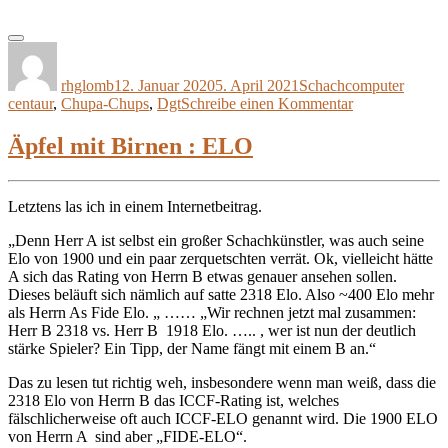
Autor
Veröffentlicht
Kategorien
Schlag
am
rhglomb
12. Januar 2020
5. April 2021
Schachcomputer
zu
centaur
,
Chupa-Chups
,
Dgt
Schreibe einen Kommentar
DGT
–
Äpfel mit Birnen : ELO
Centaur
aufpeppen
Letztens las ich in einem Internetbeitrag.
„Denn Herr A ist selbst ein großer Schachkünstler, was auch seine
Elo von 1900 und ein paar zerquetschten verrät. Ok, vielleicht hätte
A sich das Rating von Herrn B etwas genauer ansehen sollen.
Dieses beläuft sich nämlich auf satte 2318 Elo. Also ~400 Elo mehr
als Herrn As Fide Elo. „ …… „Wir rechnen jetzt mal zusammen:
Herr B 2318 vs. Herr B 1918 Elo. ….. , wer ist nun der deutlich
stärke Spieler? Ein Tipp, der Name fängt mit einem B an.“
Das zu lesen tut richtig weh, insbesondere wenn man weiß, dass die
2318 Elo von Herrn B das ICCF-Rating ist, welches
fälschlicherweise oft auch ICCF-ELO genannt wird. Die 1900 ELO
von Herrn A sind aber „FIDE-ELO“.