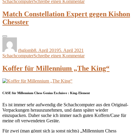
zu
Schachcomputer
Schreibe einen Kommentar
Welchen
Schachcomputer
Match Constellation Expert gegen Kishon
will
Chesster
der
Kunde
:
Ein
Autor
Veröffentlicht
Kategorien
Glaubenskrieg
am
rhglomb
8. April 2019
5. April 2021
zu
Schachcomputer
Schreibe einen Kommentar
Match
Constellation
Koffer für Millennium „The King“
Expert
gegen
Kishon
Chesster
CASE für Millennium Chess Genius Excluisve : King-Element
Es ist immer sehr aufwendig die Schachcomputer aus den Original-
Verpackungen herauszunehmen, und dann später wieder
einzupacken. Daher suche ich immer nach guten Koffern/Case für
meine oft verwendeten Geräte.
Für zwei (man gönnt sich ja sonst nichts) „Millennium Chess