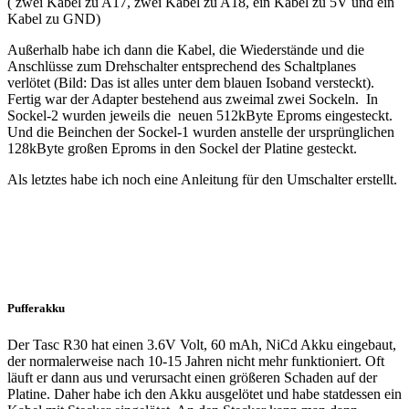
( zwei Kabel zu A17, zwei Kabel zu A18, ein Kabel zu 5V und ein
Kabel zu GND)
Außerhalb habe ich dann die Kabel, die Wiederstände und die
Anschlüsse zum Drehschalter entsprechend des Schaltplanes
verlötet (Bild: Das ist alles unter dem blauen Isoband versteckt).
Fertig war der Adapter bestehend aus zweimal zwei Sockeln. In
Sockel-2 wurden jeweils die neuen 512kByte Eproms eingesteckt.
Und die Beinchen der Sockel-1 wurden anstelle der ursprünglichen
128kByte großen Eproms in den Sockel der Platine gesteckt.
Als letztes habe ich noch eine Anleitung für den Umschalter erstellt.
Pufferakku
Der Tasc R30 hat einen 3.6V Volt, 60 mAh, NiCd Akku eingebaut,
der normalerweise nach 10-15 Jahren nicht mehr funktioniert. Oft
läuft er dann aus und verursacht einen größeren Schaden auf der
Platine. Daher habe ich den Akku ausgelötet und habe statdessen ein