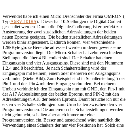
Verwendet habe ich einen Micro Drehschaler der Firma OMRON (
Typ
A6RV-101RS
). Dieser hat 10-Stellungen die Digital-Codiert
geschaltet werden. Durch die Digitale-Codierung ist er perfekt zur
Ansteuerung der zwei zusätzlichen Adressleitungen der beiden
neuen Eproms geeignet. Die beiden zusätzlichen Adressleitungen
werden binär angesteuert. Dadurch können vier verschiedene
128kByte große Bereiche adressiert werden in denen jeweils eine
Programmversion liegt. Der Micro-Schalter hat zehn verschiedene
Stellungen die über 4 Bit codiert sind. Der Schalter hat einen
Eingangspin und vier Ausgangspins.
Diese sind mit den Nummern
1,2,4 und 8 beschriftet. Je nach Schalterstellung wird der
Eingangspin mit keinem, einem oder mehreren der Ausgangspins
verbunden (Siehe Bild). Zum Beispiel sind in Schalterstellung 5 der
Pin 1 und der Pin 4 mit dem Eingang verbunden. Bei meinem
Umbau verbinde ich den Eingangspin nun mit GND, den Pin-1 mit
der A17 Adressleitungen der beiden Eproms, und PIN-2 mit den
Adressleitungen A18 der beiden Eproms. Damit brauche ich nur die
ersten vier Schalterstellungen zum Umschalten zwischen den vier
Programmversionen. Die anderen sechs Schalterstellungen werden
nicht gebraucht, schalten aber auch immer nur eine
Programmversion ein. Besser und ausreichend wäre natürlich die
Verwendung eines Schalters der nur vier Positionen hat. Solch eine