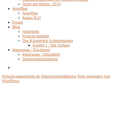
Äpfel mit Birnen : ELO
Segelflug
Segelflug
Kaiser Ka3
Forum
Blog
Allgemein
Schachcomputer
Das Königreich Schinfomanien
Kapitel 1 : Der Anfang
Impressum / Disclaimer
Impressum / Disclaimer
Datenschutzerklärung
Impressum
/
Schachcomputerinfo.de
Datenschutzerklärung
Stolz präsentiert von
Disclaimer
WordPress