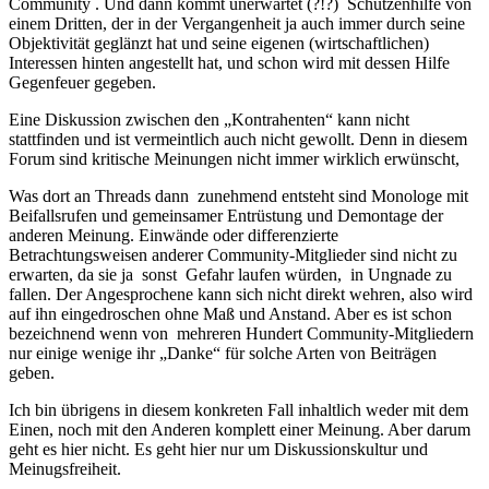
Community . Und dann kommt unerwartet (?!?) Schützenhilfe von
einem Dritten, der in der Vergangenheit ja auch immer durch seine
Objektivität geglänzt hat und seine eigenen (wirtschaftlichen)
Interessen hinten angestellt hat, und schon wird mit dessen Hilfe
Gegenfeuer gegeben.
Eine Diskussion zwischen den „Kontrahenten“ kann nicht
stattfinden und ist vermeintlich auch nicht gewollt. Denn in diesem
Forum sind kritische Meinungen nicht immer wirklich erwünscht,
Was dort an Threads dann zunehmend entsteht sind Monologe mit
Beifallsrufen und gemeinsamer Entrüstung und Demontage der
anderen Meinung. Einwände oder differenzierte
Betrachtungsweisen anderer Community-Mitglieder sind nicht zu
erwarten, da sie ja sonst Gefahr laufen würden, in Ungnade zu
fallen. Der Angesprochene kann sich nicht direkt wehren, also wird
auf ihn eingedroschen ohne Maß und Anstand. Aber es ist schon
bezeichnend wenn von mehreren Hundert Community-Mitgliedern
nur einige wenige ihr „Danke“ für solche Arten von Beiträgen
geben.
Ich bin übrigens in diesem konkreten Fall inhaltlich weder mit dem
Einen, noch mit den Anderen komplett einer Meinung. Aber darum
geht es hier nicht. Es geht hier nur um Diskussionskultur und
Meinugsfreiheit.