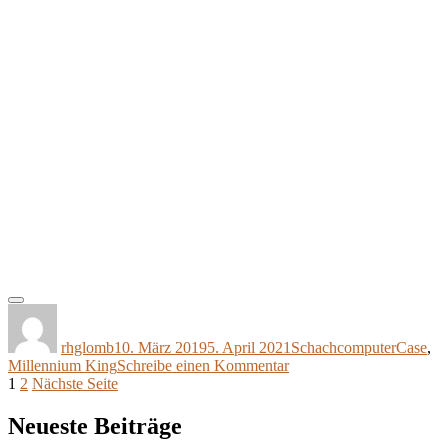
Autor
Veröffentlicht
Kategorien
Schlagw
am
rhglomb
10. März 2019
5. April 2021
Schachcomputer
Case
,
zu
Millennium King
Schreibe einen Kommentar
Seitennummerierung
Seite
Seite
Koffer
1
2
Nächste Seite
für
der
Millennium
Neueste Beiträge
Beiträge
„The