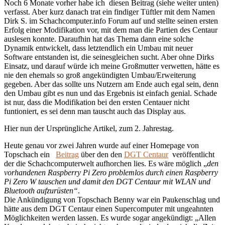
Noch 6 Monate vorher habe ich diesen Beitrag (siehe weiter unten)
verfasst. Aber kurz danach trat ein findiger Tüftler mit dem Namen
Dirk S. im Schachcomputer.info Forum auf und stellte seinen ersten
Erfolg einer Modifikation vor, mit dem man die Partien des Centaur
auslesen konnte. Daraufhin hat das Thema dann eine solche
Dynamik entwickelt, dass letztendlich ein Umbau mit neuer
Software entstanden ist, die seinesgleichen sucht. Aber ohne Dirks
Einsatz, und darauf würde ich meine Großmutter verwetten, hätte es
nie den ehemals so groß angekündigten Umbau/Erweiterung
gegeben. Aber das sollte uns Nutzern am Ende auch egal sein, denn
den Umbau gibt es nun und das Ergebnis ist einfach genial. Schade
ist nur, dass die Modifikation bei den ersten Centauer nicht
funtioniert, es sei denn man tauscht auch das Display aus.
Hier nun der Ursprüngliche Artikel, zum 2. Jahrestag.
Heute genau vor zwei Jahren wurde auf einer Homepage von
Topschach ein
Beitrag
über den den
DGT Centaur
veröffentlicht
der die Schachcomputerwelt aufhorchen lies. Es wäre möglich „
den
vorhandenen Raspberry Pi Zero problemlos durch einen Raspberry
Pi Zero W tauschen und damit den DGT Centaur mit WLAN und
Bluetooth aufzurüsten“
.
Die Ankündigung von Topschach Benny war ein Paukenschlag und
hätte aus dem DGT Centaur einen Supercomputer mit ungeahnten
Möglichkeiten werden lassen. Es wurde sogar angekündigt: „Allen