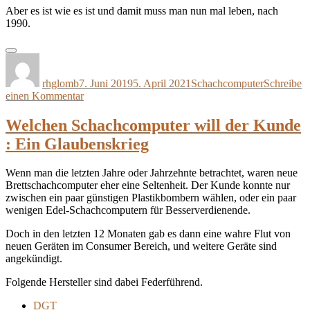
Aber es ist wie es ist und damit muss man nun mal leben, nach
1990.
Autor
Veröffentlicht
Kategorien
am
rhglomb
7. Juni 2019
5. April 2021
Schachcomputer
Schreibe
zu
einen Kommentar
Von
Meinungsfreiheit
Welchen Schachcomputer will der Kunde
und
: Ein Glaubenskrieg
Diskussionskultur
Wenn man die letzten Jahre oder Jahrzehnte betrachtet, waren neue
Brettschachcomputer eher eine Seltenheit. Der Kunde konnte nur
zwischen ein paar günstigen Plastikbombern wählen, oder ein paar
wenigen Edel-Schachcomputern für Besserverdienende.
Doch in den letzten 12 Monaten gab es dann eine wahre Flut von
neuen Geräten im Consumer Bereich, und weitere Geräte sind
angekündigt.
Folgende Hersteller sind dabei Federführend.
DGT