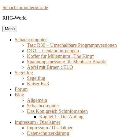
Zum
Schachcomputerinfo.de
Inhalt
RHG-World
springen
Menü
Schachcomputer
Tasc R30 – Umschaltbare Programmversionen
DGT – Centaur aufpeppen
Koffer für Millennium „The King“
Spannungsmessung für Mephisto Boards
Äpfel mit Birnen : ELO
Segelflug
Segelflug
Kaiser Ka3
Forum
Blog
Allgemein
Schachcomputer
Das Königreich Schinfomanien
Kapitel 1 : Der Anfang
Impressum / Disclaimer
Impressum / Disclaimer
Datenschutzerklärung