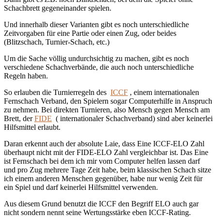
Schachbrett gegeneinander spielen.
Und innerhalb dieser Varianten gibt es noch unterschiedliche
Zeitvorgaben für eine Partie oder einen Zug, oder beides
(Blitzschach, Turnier-Schach, etc.)
Um die Sache völlig undurchsichtig zu machen, gibt es noch
verschiedene Schachverbände, die auch noch unterschiedliche
Regeln haben.
So erlauben die Turnierregeln des
ICCF
, einem internationalen
Fernschach Verband, den Spielern sogar Computerhilfe in Anspruch
zu nehmen. Bei direkten Turnieren, also Mensch gegen Mensch am
Brett, der
FIDE
( internationaler Schachverband) sind aber keinerlei
Hilfsmittel erlaubt.
Daran erkennt auch der absolute Laie, dass Eine ICCF-ELO Zahl
überhaupt nicht mit der FIDE-ELO Zahl vergleichbar ist. Das Eine
ist Fernschach bei dem ich mir vom Computer helfen lassen darf
und pro Zug mehrere Tage Zeit habe, beim klassischen Schach sitze
ich einem anderen Menschen gegenüber, habe nur wenig Zeit für
ein Spiel und darf keinerlei Hilfsmittel verwenden.
Aus diesem Grund benutzt die ICCF den Begriff ELO auch gar
nicht sondern nennt seine Wertungsstärke eben ICCF-Rating.