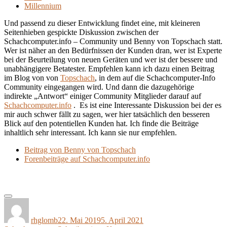
Millennium
Und passend zu dieser Entwicklung findet eine, mit kleineren
Seitenhieben gespickte Diskussion zwischen der
Schachcomputer.info – Community und Benny von Topschach statt.
Wer ist näher an den Bedürfnissen der Kunden dran, wer ist Experte
bei der Beurteilung von neuen Geräten und wer ist der bessere und
unabhängigere Betatester. Empfehlen kann ich dazu einen Beitrag
im Blog von von
Topschach
, in dem auf die Schachcomputer-Info
Community eingegangen wird. Und dann die dazugehörige
indirekte „Antwort“ einiger Community Mitglieder darauf auf
Schachcomputer.info
. Es ist eine Interessante Diskussion bei der es
mir auch schwer fällt zu sagen, wer hier tatsächlich den besseren
Blick auf den potentiellen Kunden hat. Ich finde die Beiträge
inhaltlich sehr interessant. Ich kann sie nur empfehlen.
Beitrag von Benny von Topschach
Forenbeiträge auf Schachcomputer.info
Autor
Veröffentlicht
Kategorien
am
rhglomb
22. Mai 2019
5. April 2021