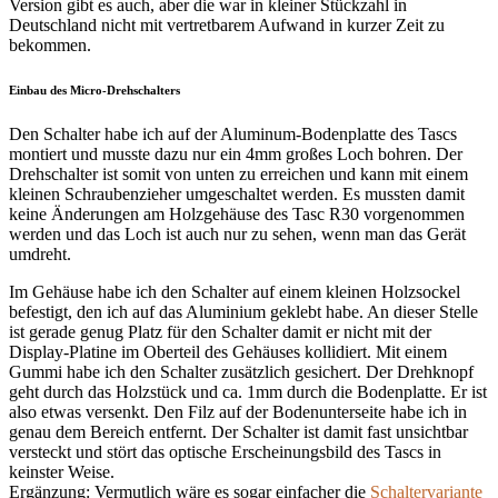
Version gibt es auch, aber die war in kleiner Stückzahl in
Deutschland nicht mit vertretbarem Aufwand in kurzer Zeit zu
bekommen.
Einbau des Micro-Drehschalters
Den Schalter habe ich auf der Aluminum-Bodenplatte des Tascs
montiert und musste dazu nur ein 4mm großes Loch bohren. Der
Drehschalter ist somit von unten zu erreichen und kann mit einem
kleinen Schraubenzieher umgeschaltet werden. Es mussten damit
keine Änderungen am Holzgehäuse des Tasc R30 vorgenommen
werden und das Loch ist auch nur zu sehen, wenn man das Gerät
umdreht.
Im Gehäuse habe ich den Schalter auf einem kleinen Holzsockel
befestigt, den ich auf das Aluminium geklebt habe. An dieser Stelle
ist gerade genug Platz für den Schalter damit er nicht mit der
Display-Platine im Oberteil des Gehäuses kollidiert. Mit einem
Gummi habe ich den Schalter zusätzlich gesichert. Der Drehknopf
geht durch das Holzstück und ca. 1mm durch die Bodenplatte. Er ist
also etwas versenkt.
Den Filz auf der Bodenunterseite habe ich in
genau dem Bereich entfernt. Der Schalter ist damit fast unsichtbar
versteckt und stört das optische Erscheinungsbild des Tascs in
keinster Weise.
Ergänzung: Vermutlich wäre es sogar einfacher die
Schaltervariante