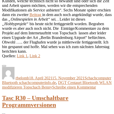
Kunden, welche technisch nicht so bewandt sind oder sich die Zeit
und Arbeit sparen möchten, werden wir die entsprechenden
Modifikationen als Service anbieten“. Sechs Monate später erschien
dann ein zweiter
Beitrag
in dem auch noch angekündigt wurde, dass
das
„Onlinespielen in Arbeit“
sei. . Leider ist dieses
„Hobbyprojekt“
bis heute nicht fertiggestellt worden. Begraben
wurde es aber auch noch nicht. Die Einträge/Kommentare zu dem
Projekt auf dem Internetauftritt von Topschach lassen aber leider
einen Upgrade der Art „Berlin Brandenburg Airport“ befürchten.
Obwohl ….. der Flughafen wurde ja mittlerweile fertiggestellt. Ich
bin gespannt und hoffe. Mal sehen was ich zum nächsten Jahrestag
berichten kann.
Quellen:
Link 1
,
Link 2
Autor
Veröffentlicht
Kategorien
S
am
rhglomb
18. April 2021
15. November 2021
Schachcomputer
Bluetooth schachcomputerinfo.de
,
DGT Centaurt Bloetooth WLAN
zu
modifizieren Topschach Benny
Schreibe einen Kommentar
Jahrestag
:
Tasc R30 – Umschaltbare
DGT
Programmversionen
Centaur
Update