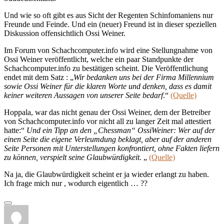
Und wie so oft gibt es aus Sicht der Regenten Schinfomaniens nur
Freunde und Feinde. Und ein (neuer) Freund ist in dieser speziellen
Diskussion offensichtlich Ossi Weiner.
Im Forum von Schachcomputer.info wird eine Stellungnahme von
Ossi Weiner veröffentlicht, welche ein paar Standpunkte der
Schachcomputer.info zu bestätigen scheint. Die Veröffentlichung
endet mit dem Satz :
„
Wir bedanken uns bei der Firma Millennium
sowie
Ossi
Weiner für die klaren Worte und denken, dass es damit
keiner weiteren Aussagen von unserer Seite bedarf
.“
(Quelle)
Hoppala, war das nicht genau der Ossi Weiner, dem der Betreiber
von Schachcomputer.info vor nicht all zu langer Zeit mal attestiert
hatte:“
Und ein Tipp an den „Chessman“
Ossi
Weiner: Wer auf der
einen Seite die eigene Verleumdung beklagt, aber auf der anderen
Seite Personen mit Unterstellungen konfrontiert, ohne Fakten liefern
zu können, verspielt seine Glaubwürdigkeit.
„
(Quelle)
Na ja, die Glaubwürdigkeit scheint er ja wieder erlangt zu haben.
Ich frage mich nur , wodurch eigentlich … ??
Autor
Veröffentlicht
Kategorien
am