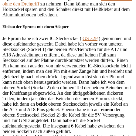
ohne den Drehgriff
zu nehmen. Dann könnte man sich den
Holzsockel sparen und den Schalter direkt mit Heißkleber auf dem
Aluminiumboden befestigen.
Einbau der Eproms mit einem Adapter
Je Eprom habe ich zwei IC-Stecksockel (
GS 32P
) genommen und
diese aufeinander gesteckt. Dabei habe ich vorher vom unteren
Stecksockel (Sockel 1) die beiden Pins/Beinchen für die A17 und
A18 Adressleitungen entfernt, da diese auf keinen Fall zum
Stecksockel auf der Platine durchkontaktet werden dürfen. Einen
Pin kann man aus den von mir verwendeten IC-Stecksockeln leicht
entfernen, indem man den Pin mit einer Zange hin und herdreht und
gleichzeitig nach oben drückt. Irgendwann löst sich der Pin und
kann nach oben herausgerückt werden. Dann habe ich von dem
oberen Sockel (Sockel 2) den dünnen Teil der beiden Beinchen mit
der Kneifzange abgezwickt. An den übriggebliebenen dickeren
Teilen, in dem ja später das Beinchen des neuen Eproms steckt,
habe ich dann an
beide
oberen Stecksockeln jeweils ein Kabel an
die A17 und A18 Pins gelötet. Ebenso habe ich an
einem
der
oberen Stecksockel (Sockel 2) die Kabel für die 5V Versorgung
und für GND angelötet. Dann habe ich die Sockel
aufeinandergesteckt. Die insegsamt 6 Kabel habe zwischen den
beiden Sockeln nach außen geführt.