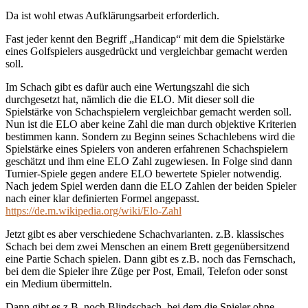
Da ist wohl etwas Aufklärungsarbeit erforderlich.
Fast jeder kennt den Begriff „Handicap“ mit dem die Spielstärke
eines Golfspielers ausgedrückt und vergleichbar gemacht werden
soll.
Im Schach gibt es dafür auch eine Wertungszahl die sich
durchgesetzt hat, nämlich die die ELO. Mit dieser soll die
Spielstärke von Schachspielern vergleichbar gemacht werden soll.
Nun ist die ELO aber keine Zahl die man durch objektive Kriterien
bestimmen kann. Sondern zu Beginn seines Schachlebens wird die
Spielstärke eines Spielers von anderen erfahrenen Schachspielern
geschätzt und ihm eine ELO Zahl zugewiesen. In Folge sind dann
Turnier-Spiele gegen andere ELO bewertete Spieler notwendig.
Nach jedem Spiel werden dann die ELO Zahlen der beiden Spieler
nach einer klar definierten Formel angepasst.
https://de.m.wikipedia.org/wiki/Elo-Zahl
Jetzt gibt es aber verschiedene Schachvarianten. z.B. klassisches
Schach bei dem zwei Menschen an einem Brett gegenübersitzend
eine Partie Schach spielen. Dann gibt es z.B. noch das Fernschach,
bei dem die Spieler ihre Züge per Post, Email, Telefon oder sonst
ein Medium übermitteln.
Dann gibt es z.B. noch Blindschach, bei dem die Spieler ohne