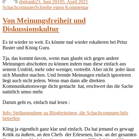
rhglomb
23. Juni 2019
5. April 2021
zu
Schachcomputer
Schreibe einen Kommentar
Vom
Saulus
Von Meinungsfreiheit und
zum
Diskussionskultur
Paulus
Es ist wieder so weit. Es könnte mal wieder eskalieren bei Prinz
Buster und König Guru.
Tja, das kommt davon, wenn man glaubt sich gegen andere
Meinungen abschotten zu können indem man diese einfach aus
seinem Umfeld, mehr oder weniger, vertreibt. Aber nicht jeder lässt
sich Mundtot machen. Und fremde Meinungen einfach ignorieren
liegt auch nicht jedem. Wenn man dann alle direkten
Kommunikationswege dicht gemacht hat, erschwert das die Sache
natürlich umso mehr.
Darum geht es, einfach mal lesen :
Info: Stellungnahme zu Blogbeiträgen, die Schachcomputer.Info
betreffen
Kling ja eigentlich ganz klar und einfach. Da hat jemand es gewagt
Kritik zu äußern, an den Chefs der Erlesenen, bzw. an der gesamten