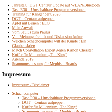
King“
Jahrestag : DGT Centaur Update auf WLAN/Bluetooth
Tasc R30 – Umschaltbare Programmversionen
Training für Klingenberg 2020
DGT – Centaur aufpeppen
Äpfel mit Birnen : ELO
Mein Anwalt
Vom Saulus zum Paulus
Von Meinungsfreiheit und Diskussionskultur
Welchen Schachcomputer will der Kunde : Ein
Glaubenskrieg
Match Constellation Expert gegen Kishon Chesster
Koffer für Millennium „The King“
Agenda 2019
Spannungsmessung für Mephisto Boards
Impressum
Impressum / Disclaimer
Schachcomputer
Tasc R30 – Umschaltbare Programmversionen
DGT – Centaur aufpeppen
Koffer für Millennium „The King“
Spannungsmessung für Mephisto Boards