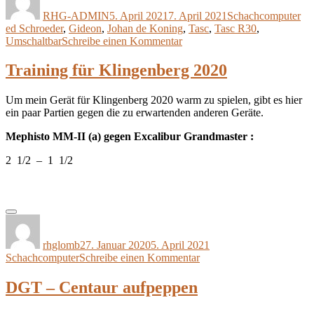
am
RHG-ADMIN
5. April 2021
7. April 2021
Schachcomputer
ed Schroeder
,
Gideon
,
Johan de Koning
,
Tasc
,
Tasc R30
,
zu
Umschaltbar
Schreibe einen Kommentar
Tasc
R30
Training für Klingenberg 2020
–
Umschaltbare
Um mein Gerät für Klingenberg 2020 warm zu spielen, gibt es hier
Programmversionen
ein paar Partien gegen die zu erwartenden anderen Geräte.
Mephisto MM-II (a) gegen Excalibur Grandmaster :
2 1/2 – 1 1/2
Autor
Veröffentlicht
Kategorien
am
rhglomb
27. Januar 2020
5. April 2021
zu
Schachcomputer
Schreibe einen Kommentar
Training
für
DGT – Centaur aufpeppen
Klingenberg
2020