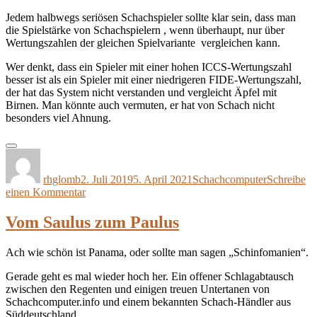
Jedem halbwegs seriösen Schachspieler sollte klar sein, dass man
die Spielstärke von Schachspielern , wenn überhaupt, nur über
Wertungszahlen der gleichen Spielvariante vergleichen kann.
Wer denkt, dass ein Spieler mit einer hohen ICCS-Wertungszahl
besser ist als ein Spieler mit einer niedrigeren FIDE-Wertungszahl,
der hat das System nicht verstanden und vergleicht Äpfel mit
Birnen. Man könnte auch vermuten, er hat von Schach nicht
besonders viel Ahnung.
Autor
Veröffentlicht
Kategorien
am
rhglomb
2. Juli 2019
5. April 2021
Schachcomputer
Schreibe
zu
einen Kommentar
Äpfel
mit
Vom Saulus zum Paulus
Birnen
:
Ach wie schön ist Panama, oder sollte man sagen „Schinfomanien“.
ELO
Gerade geht es mal wieder hoch her. Ein offener Schlagabtausch
zwischen den Regenten und einigen treuen Untertanen von
Schachcomputer.info und einem bekannten Schach-Händler aus
Süddeutschland.