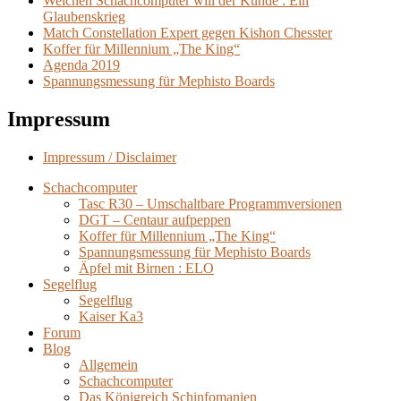
Welchen Schachcomputer will der Kunde : Ein
Glaubenskrieg
Match Constellation Expert gegen Kishon Chesster
Koffer für Millennium „The King“
Agenda 2019
Spannungsmessung für Mephisto Boards
Impressum
Impressum / Disclaimer
Schachcomputer
Tasc R30 – Umschaltbare Programmversionen
DGT – Centaur aufpeppen
Koffer für Millennium „The King“
Spannungsmessung für Mephisto Boards
Äpfel mit Birnen : ELO
Segelflug
Segelflug
Kaiser Ka3
Forum
Blog
Allgemein
Schachcomputer
Das Königreich Schinfomanien