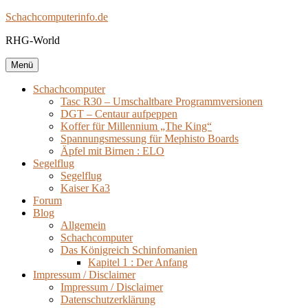
Zum
Schachcomputerinfo.de
Inhalt
RHG-World
springen
Menü
Schachcomputer
Tasc R30 – Umschaltbare Programmversionen
DGT – Centaur aufpeppen
Koffer für Millennium „The King“
Spannungsmessung für Mephisto Boards
Äpfel mit Birnen : ELO
Segelflug
Segelflug
Kaiser Ka3
Forum
Blog
Allgemein
Schachcomputer
Das Königreich Schinfomanien
Kapitel 1 : Der Anfang
Impressum / Disclaimer
Impressum / Disclaimer
Datenschutzerklärung